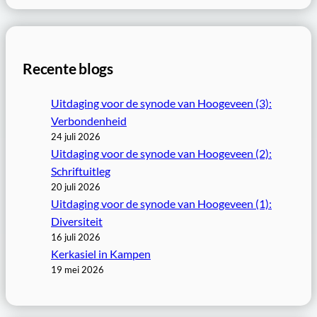
e
k
e
Recente blogs
n
Uitdaging voor de synode van Hoogeveen (3):
Verbondenheid
24 juli 2026
Uitdaging voor de synode van Hoogeveen (2):
Schriftuitleg
20 juli 2026
Uitdaging voor de synode van Hoogeveen (1):
Diversiteit
16 juli 2026
Kerkasiel in Kampen
19 mei 2026