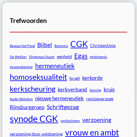
Trefwoorden
CGK
Bijbel
ChristenUnie
Bewaar het Pand
Boonstra
Egas
eenheid
De Wekker
Dingeman Quant
geheimenis
hermeneutiek
genoegdoening
homoseksualiteit
kerkorde
Israël
kerkscheuring
kerkverband
kruis
Korving
nieuwe hermeneutiek
revisieverzoek
Nader Bekeken
Schriftgezag
Rijnsburggroep
synode CGK
verzoening
verkiezingen
vrouw en ambt
verzoening door voldoening