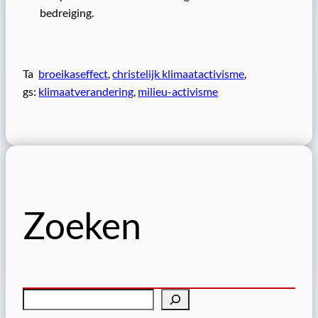
bedreiging.
Ta
broeikaseffect
, 
christelijk klimaatactivisme
, 
gs:
klimaatverandering
, 
milieu-activisme
Zoeken
Z
o