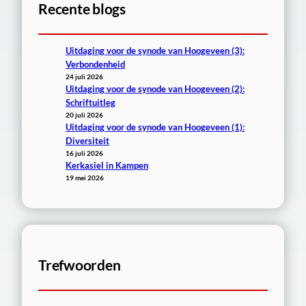
Recente blogs
n
Uitdaging voor de synode van Hoogeveen (3):
Verbondenheid
24 juli 2026
Uitdaging voor de synode van Hoogeveen (2):
Schriftuitleg
20 juli 2026
Uitdaging voor de synode van Hoogeveen (1):
Diversiteit
16 juli 2026
Kerkasiel in Kampen
19 mei 2026
Trefwoorden