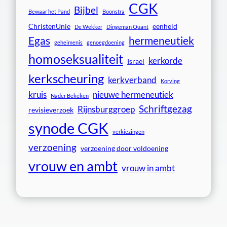
CGK
Bijbel
Bewaar het Pand
Boonstra
ChristenUnie
eenheid
De Wekker
Dingeman Quant
Egas
hermeneutiek
geheimenis
genoegdoening
homoseksualiteit
kerkorde
Israël
kerkscheuring
kerkverband
Korving
kruis
nieuwe hermeneutiek
Nader Bekeken
Schriftgezag
Rijnsburggroep
revisieverzoek
synode CGK
verkiezingen
verzoening
verzoening door voldoening
vrouw en ambt
vrouw in ambt