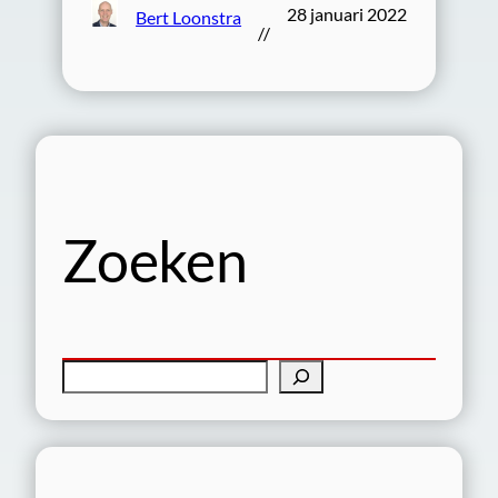
28 januari 2022
Bert Loonstra
//
Zoeken
Z
o
e
k
e