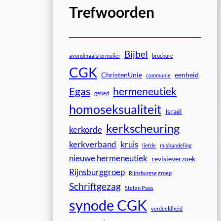
Trefwoorden
Bijbel
avondmaalsformulier
brochure
CGK
ChristenUnie
eenheid
communie
Egas
hermeneutiek
gebed
homoseksualiteit
Israël
kerkscheuring
kerkorde
kerkverband
kruis
liefde
mishandeling
nieuwe hermeneutiek
revisieverzoek
Rijnsburggroep
Rijnsburgse groep
Schriftgezag
Stefan Paas
synode CGK
verdeeldheid