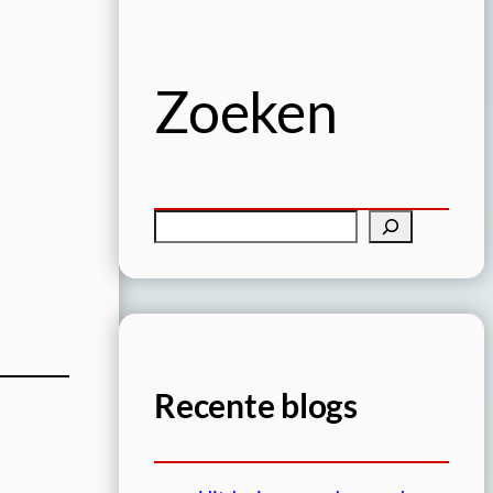
Zoeken
Z
o
e
k
e
n
Recente blogs