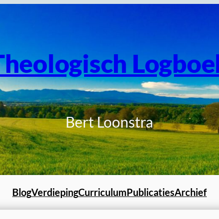
Theologisch Logboe
Bert Loonstra
Blog
Verdieping
Curriculum
Publicaties
Archief