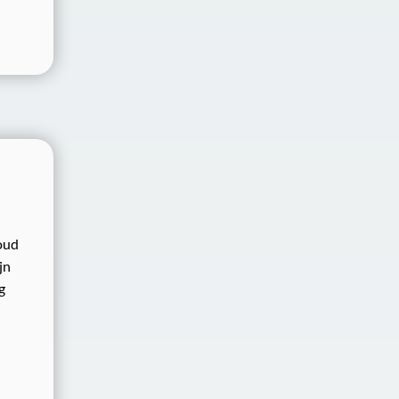
oud
jn
g