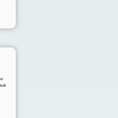
nu
reuk