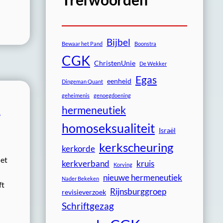
Bijbel
Bewaar het Pand
Boonstra
CGK
ChristenUnie
De Wekker
Egas
eenheid
Dingeman Quant
geheimenis
genoegdoening
n
hermeneutiek
homoseksualiteit
Israël
kerkscheuring
kerkorde
het
kerkverband
kruis
Korving
nieuwe hermeneutiek
Nader Bekeken
ft
Rijnsburggroep
revisieverzoek
Schriftgezag