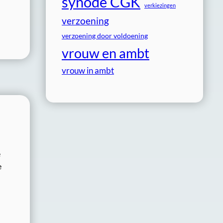
synode CGK
verkiezingen
verzoening
verzoening door voldoening
vrouw en ambt
vrouw in ambt
e
e