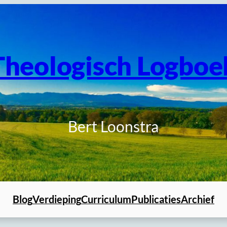
Theologisch Logboe
Bert Loonstra
Blog
Verdieping
Curriculum
Publicaties
Archief