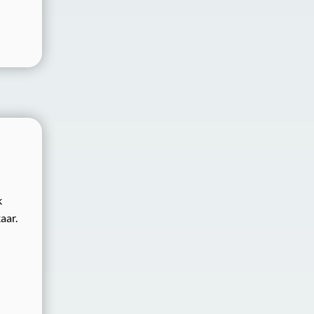
k
aar.