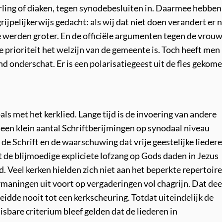
erling of diaken, tegen synodebesluiten in. Daarmee hebben
jpelijkerwijs gedacht: als wij dat niet doen verandert er 
 werden groter. En de officiële argumenten tegen de vrouw
e prioriteit het welzijn van de gemeente is. Toch heeft men
 onderschat. Er is een polarisatiegeest uit de fles gekome
ls met het kerklied. Lange tijd is de invoering van andere
en klein aantal Schriftberijmingen op synodaal niveau
 Schrift en de waarschuwing dat vrije geestelijke lieder
 de blijmoedige expliciete lofzang op Gods daden in Jezus
. Veel kerken hielden zich niet aan het beperkte repertoire
rmaningen uit voort op vergaderingen vol chagrijn. Dat de
idde nooit tot een kerkscheuring. Totdat uiteindelijk de
bare criterium bleef gelden dat de liederen in