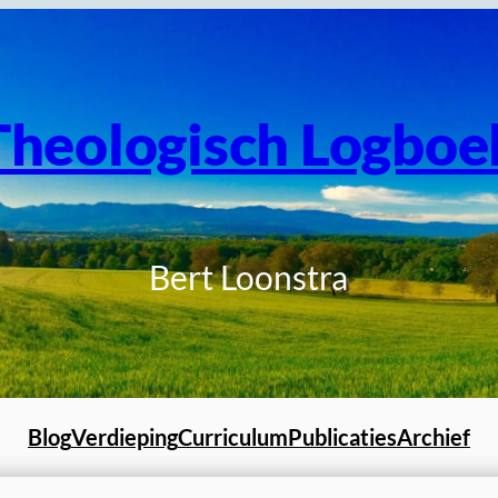
Theologisch Logboe
Bert Loonstra
Blog
Verdieping
Curriculum
Publicaties
Archief