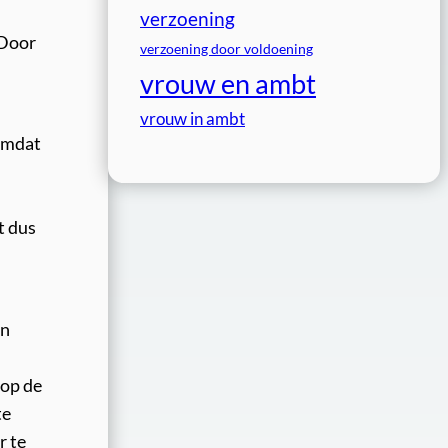
verzoening
 Door
verzoening door voldoening
vrouw en ambt
vrouw in ambt
 omdat
t dus
en
 op de
te
r te