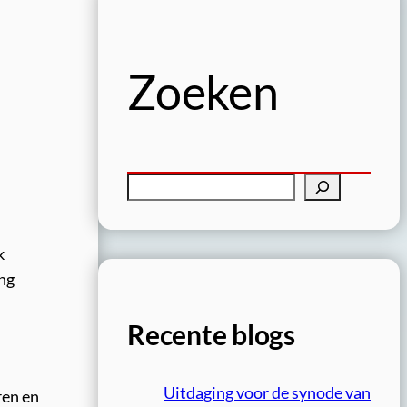
Zoeken
Z
o
e
k
k
ing
e
n
Recente blogs
Uitdaging voor de synode van
ren en