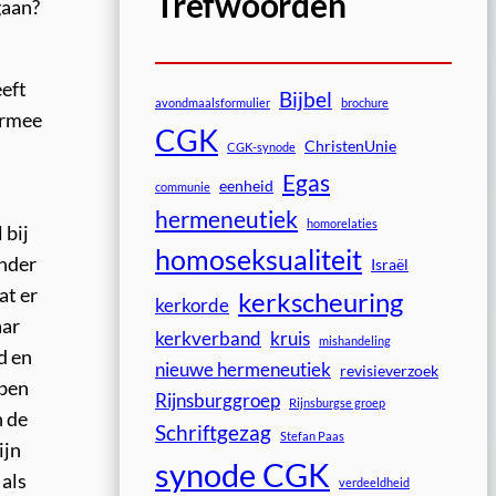
Trefwoorden
gaan?
eeft
Bijbel
avondmaalsformulier
brochure
aarmee
CGK
ChristenUnie
CGK-synode
Egas
eenheid
communie
hermeneutiek
homorelaties
 bij
homoseksualiteit
onder
Israël
at er
kerkscheuring
kerkorde
aar
kerkverband
kruis
mishandeling
d en
nieuwe hermeneutiek
revisieverzoek
bben
Rijnsburggroep
Rijnsburgse groep
n de
Schriftgezag
Stefan Paas
ijn
synode CGK
 als
verdeeldheid