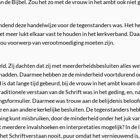
de Bijbel. Zou het zo met de vrouw in het ambt ook niet 
emdend deze handelwijze voor de tegenstanders was. Het h
 niet meer lukt elkaar vast te houden in het kerkverband. D
zou voorwerp van verootmoediging moeten zijn.
. Zij dachten dat zij met meerderheidsbesluiten alles wel
e hadden. Daarmee hebben ze de minderheid voortdurend 
ed is dat lange tijd gebeurd, bij de vrouw in het ambt kwam d
aditionele verstaan van de Schrift was in het geding, en, n
ngsformulier. Daarmee was trouw aan de belijdenis beloof
e en aan andere kerkelijke besluiten. De tegenstanders he
ening kunt misbruiken, door de minderheid onder het juk va
t meerdere invalshoeken en interpretaties mogelijk? In de l
het Schriftverstaan nooit, puur omdat het vernieuwend is,