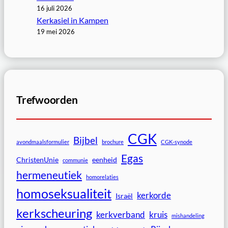
16 juli 2026
Kerkasiel in Kampen
19 mei 2026
Trefwoorden
CGK
Bijbel
avondmaalsformulier
brochure
CGK-synode
Egas
ChristenUnie
eenheid
communie
hermeneutiek
homorelaties
homoseksualiteit
kerkorde
Israël
kerkscheuring
kerkverband
kruis
mishandeling