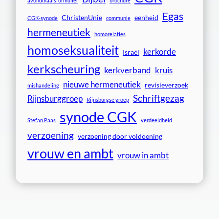
avondmaalsformulier
brochure
Egas
ChristenUnie
eenheid
CGK-synode
communie
hermeneutiek
homorelaties
homoseksualiteit
kerkorde
Israël
kerkscheuring
kerkverband
kruis
nieuwe hermeneutiek
revisieverzoek
mishandeling
Schriftgezag
Rijnsburggroep
Rijnsburgse groep
synode CGK
Stefan Paas
verdeeldheid
verzoening
verzoening door voldoening
vrouw en ambt
vrouw in ambt