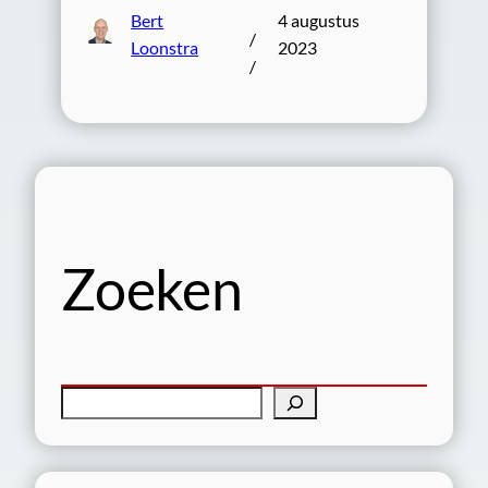
Bert
4 augustus
/
Loonstra
2023
/
Zoeken
Z
o
e
k