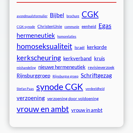
CGK
Bijbel
avondmaalsformulier
brochure
Egas
ChristenUnie
eenheid
CGK-synode
communie
hermeneutiek
homorelaties
homoseksualiteit
kerkorde
Israël
kerkscheuring
kerkverband
kruis
nieuwe hermeneutiek
revisieverzoek
mishandeling
Schriftgezag
Rijnsburggroep
Rijnsburgse groep
synode CGK
Stefan Paas
verdeeldheid
verzoening
verzoening door voldoening
vrouw en ambt
vrouw in ambt