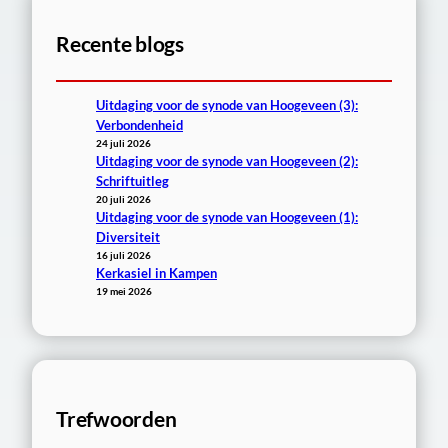
e
Recente blogs
n
Uitdaging voor de synode van Hoogeveen (3):
Verbondenheid
24 juli 2026
Uitdaging voor de synode van Hoogeveen (2):
Schriftuitleg
20 juli 2026
Uitdaging voor de synode van Hoogeveen (1):
Diversiteit
16 juli 2026
Kerkasiel in Kampen
19 mei 2026
Trefwoorden