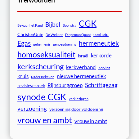
CGK
Bijbel
Bewaar het Pand
Boonstra
ChristenUnie
eenheid
De Wekker
Dingeman Quant
Egas
hermeneutiek
geheimenis
genoegdoening
homoseksualiteit
kerkorde
Israël
kerkscheuring
kerkverband
Korving
kruis
nieuwe hermeneutiek
Nader Bekeken
Schriftgezag
Rijnsburggroep
revisieverzoek
synode CGK
verkiezingen
verzoening
verzoening door voldoening
vrouw en ambt
vrouw in ambt