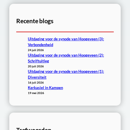
k
e
Recente blogs
n
Uitdaging voor de synode van Hoogeveen (3):
Verbondenheid
24 juli 2026
Uitdaging voor de synode van Hoogeveen (2):
Schriftuitleg
20 juli 2026
Uitdaging voor de synode van Hoogeveen (1):
Diversiteit
16 juli 2026
Kerkasiel in Kampen
19 mei 2026
Trefwoorden