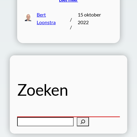
Bert
15 oktober
/
Loonstra
2022
/
Zoeken
Z
o
e