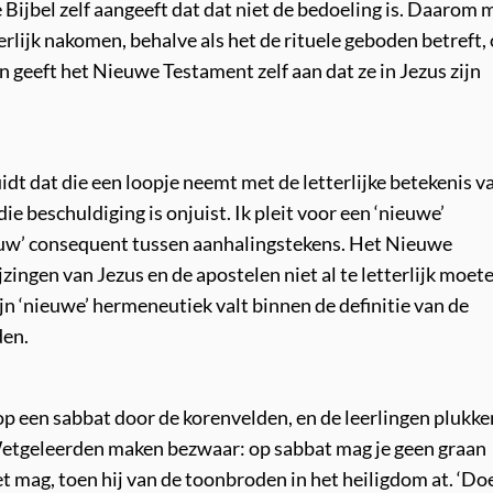
 de Bijbel zelf aangeeft dat dat niet de bedoeling is. Daarom
erlijk nakomen, behalve als het de rituele geboden betreft,
an geeft het Nieuwe Testament zelf aan dat ze in Jezus zijn
dt dat die een loopje neemt met de letterlijke betekenis v
ie beschuldiging is onjuist. Ik pleit voor een ‘nieuwe’
nieuw’ consequent tussen aanhalingstekens. Het Nieuwe
zingen van Jezus en de apostelen niet al te letterlijk moet
 ‘nieuwe’ hermeneutiek valt binnen de definitie van de
den.
 op een sabbat door de korenvelden, en de leerlingen plukke
. Wetgeleerden maken bezwaar: op sabbat mag je geen graan
 mag, toen hij van de toonbroden in het heiligdom at. ‘Do