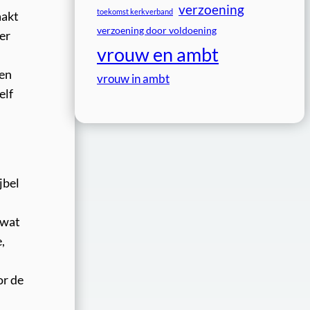
verzoening
toekomst kerkverband
aakt
verzoening door voldoening
er
vrouw en ambt
ten
vrouw in ambt
elf
jbel
 wat
,
or de