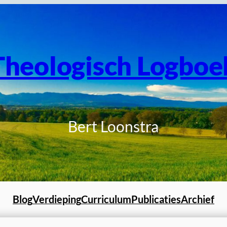
Theologisch Logboe
Bert Loonstra
Blog
Verdieping
Curriculum
Publicaties
Archief