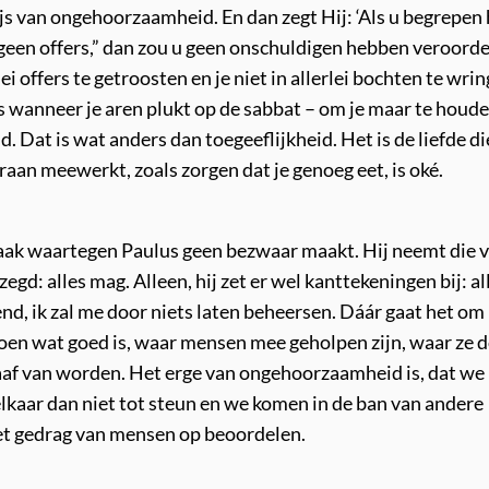
ewijs van ongehoorzaamheid. En dan zegt Hij: ‘Als u begrepen
geen offers,” dan zou u geen onschuldigen hebben veroordee
lei offers te getroosten en je niet in allerlei bochten te wri
is wanneer je aren plukt op de sabbat – om je maar te houd
. Dat is wat anders dan toegeeflijkheid. Het is de liefde di
raan meewerkt, zoals zorgen dat je genoeg eet, is oké.
praak waartegen Paulus geen bezwaar maakt. Hij neemt die 
ezegd: alles mag. Alleen, hij zet er wel kanttekeningen bij: all
wend, ik zal me door niets laten beheersen. Dáár gaat het om 
oen wat goed is, waar mensen mee geholpen zijn, waar ze 
aaf van worden. Het erge van ongehoorzaamheid is, dat we
lkaar dan niet tot steun en we komen in de ban van andere
et gedrag van mensen op beoordelen.