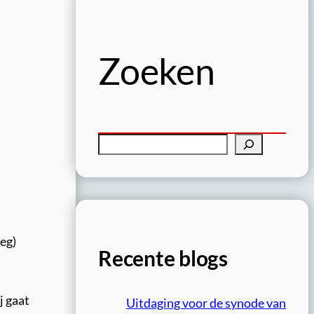
Zoeken
Z
o
e
k
e
n
eg)
Recente blogs
j gaat
Uitdaging voor de synode van