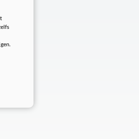
t
zelfs
jgen.