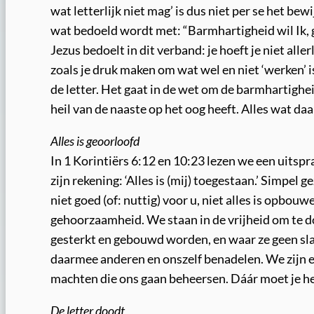
wat letterlijk niet mag’ is dus niet per se het b
wat bedoeld wordt met: “Barmhartigheid wil Ik, 
Jezus bedoelt in dit verband: je hoeft je niet aller
zoals je druk maken om wat wel en niet ‘werken’ 
de letter. Het gaat in de wet om de barmhartigheid
heil van de naaste op het oog heeft. Alles wat daa
Alles is geoorloofd
In 1 Korintiërs 6:12 en 10:23 lezen we een uits
zijn rekening: ‘Alles is (mij) toegestaan.’ Simpel g
niet goed (of: nuttig) voor u, niet alles is opbou
gehoorzaamheid. We staan in de vrijheid om te d
gesterkt en gebouwd worden, en waar ze geen sl
daarmee anderen en onszelf benadelen. We zijn e
machten die ons gaan beheersen. Dáár moet je h
De letter doodt