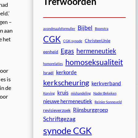
Trefwoorden
 had
ld.’
ngen –
Bijbel
avondmaalsformulier
Boonstra
en aan
CGK
e het
ChristenUnie
CGK-synode
Egas
hermeneutiek
eenheid
homoseksualiteit
homorelaties
voor
kerkorde
Israël
es is
kerkscheuring
kerkverband
in de
kruis
Korving
mishandeling
Nader Bekeken
door
nieuwe hermeneutiek
Reinier Sonneveld
Rijnsburggroep
revisieverzoek
Schriftgezag
synode CGK