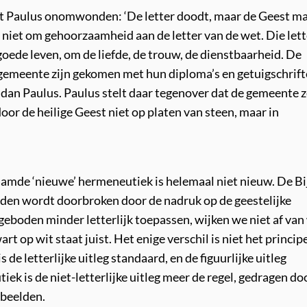
egt Paulus onomwonden: ‘De letter doodt, maar de Geest m
t niet om gehoorzaamheid aan de letter van de wet. Die lett
goede leven, om de liefde, de trouw, de dienstbaarheid. De
e gemeente zijn gekomen met hun diploma’s en getuigschrif
dan Paulus. Paulus stelt daar tegenover dat de gemeente z
oor de heilige Geest niet op platen van steen, maar in
aamde ‘nieuwe’ hermeneutiek is helemaal niet nieuw. De Bi
eboden wordt doorbroken door de nadruk op de geestelijke
 geboden minder letterlijk toepassen, wijken we niet af van
rt op wit staat juist. Het enige verschil is niet het principe
 de letterlijke uitleg standaard, en de figuurlijke uitleg
ek is de niet-letterlijke uitleg meer de regel, gedragen do
rbeelden.