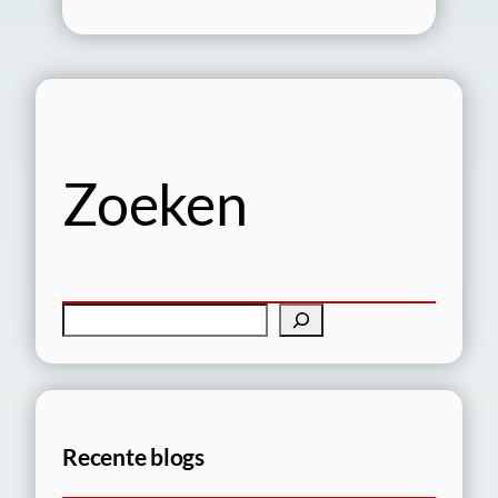
Zoeken
Z
o
e
k
e
Recente blogs
n