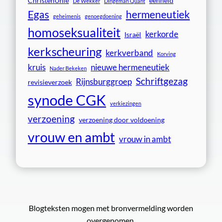
ChristenUnie
eenheid
De Wekker
Dingeman Quant
Egas
hermeneutiek
geheimenis
genoegdoening
homoseksualiteit
kerkorde
Israël
kerkscheuring
kerkverband
Korving
kruis
nieuwe hermeneutiek
Nader Bekeken
Schriftgezag
Rijnsburggroep
revisieverzoek
synode CGK
verkiezingen
verzoening
verzoening door voldoening
vrouw en ambt
vrouw in ambt
Blogteksten mogen met bronvermelding worden
overgenomen.