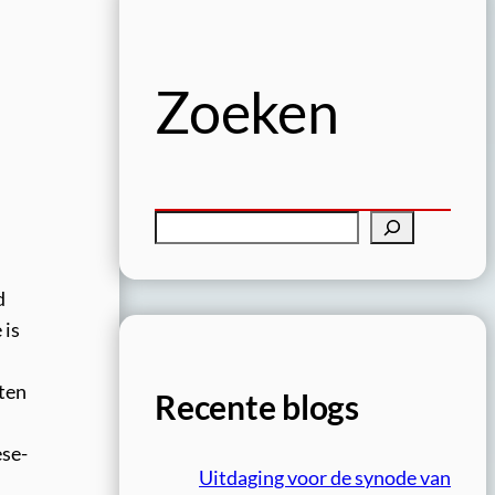
Zoeken
Z
o
e
d
k
 is
e
n
nten
Recente blogs
ese-
Uitdaging voor de synode van