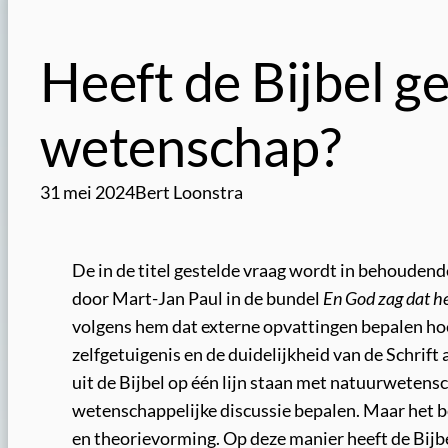
Heeft de Bijbel g
wetenschap?
31 mei 2024
Bert Loonstra
De in de titel gestelde vraag wordt in behoudend
door Mart-Jan Paul in de bundel
En God zag dat h
volgens hem dat externe opvattingen bepalen hoe 
zelfgetuigenis en de duidelijkheid van de Schrif
uit de Bijbel op één lijn staan met natuurwetens
wetenschappelijke discussie bepalen. Maar het be
en theorievorming. Op deze manier heeft de Bijb