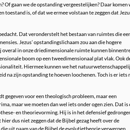
n? Of gaan we de opstanding vergeestelijken? Daar komen 
en toestand is, of dat we ermee volstaan te zeggen dat Jezu
bedacht. Dat veronderstelt het bestaan van ruimtes die ee
mensies. Jezus’ opstandingslichaam zou aan die hogere
ij overal in onze driedimensionale ruimte kunnen binnentr
ensionale boom op een tweedimensionaal plat vlak. Ook d
sionaliteit. Hiermee kunnen we het natuurwetenschappeli
d na zijn opstanding te hoeven loochenen. Toch is er iets
ordt gegeven voor een theologisch probleem, maar een
 prima, maar we moeten dan wel iets onder ogen zien. Dat is
pothese- en theorievorming. Hij is in het defensief gedronge
t hier dus niet zeggen dat de Bijbel gezag heeft over de
 die uit naam van de Bijbel de evolutietheorie verwerpen