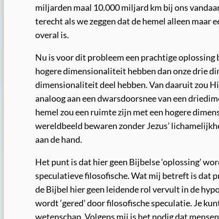
miljarden maal 10.000 miljard km bij ons vandaa
terecht als we zeggen dat de hemel alleen maar e
overal is.
Nu is voor dit probleem een prachtige oplossing 
hogere dimensionaliteit hebben dan onze drie di
dimensionaliteit deel hebben. Van daaruit zou H
analoog aan een dwarsdoorsnee van een driedim
hemel zou een ruimte zijn met een hogere dimen
wereldbeeld bewaren zonder Jezus’ lichamelijkhei
aan de hand.
Het punt is dat hier geen Bijbelse ‘oplossing’ w
speculatieve filosofische. Wat mij betreft is dat
de Bijbel hier geen leidende rol vervult in de hy
wordt ‘gered’ door filosofische speculatie. Je kun
wetenschap. Volgens mij is het nodig dat mensen