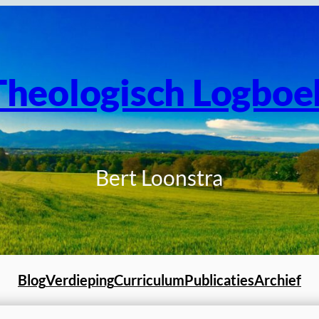
Theologisch Logboe
Bert Loonstra
Blog
Verdieping
Curriculum
Publicaties
Archief