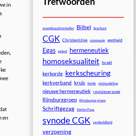
Trefwoorden
we in
s
Bijbel
avondmaalsformulier
brochure
n
CGK
ChristenUnie
eenheid
communie
Egas
hermeneutiek
gebed
eden,
homoseksualiteit
e
Israël
jke
kerkscheuring
kerkorde
 mee
kerkverband
kruis
liefde
mishandeling
nieuwe hermeneutiek
revisieverzoek
Rijnsburggroep
Rijnsburgse groep
Schriftgezag
 dat
Stefan Paas
n en
synode CGK
verdeeldheid
verzoening