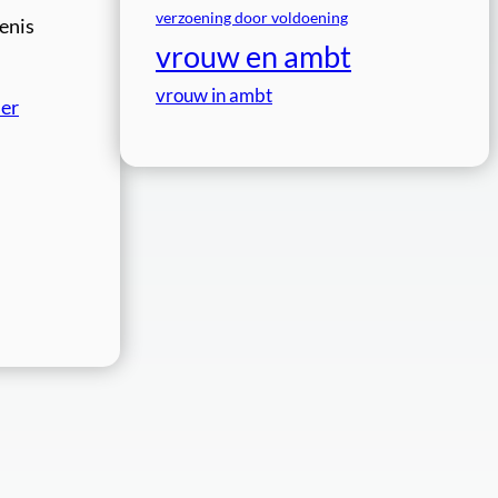
verzoening door voldoening
enis
vrouw en ambt
vrouw in ambt
ier