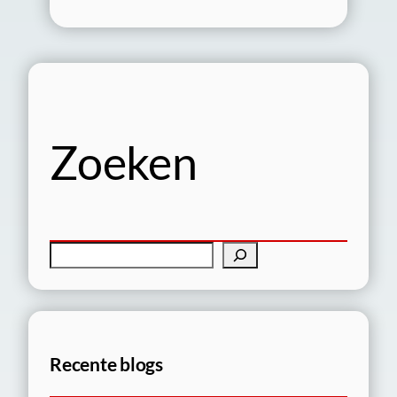
Zoeken
Z
o
e
k
e
Recente blogs
n