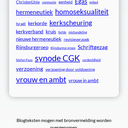
Egas
ChristenUnie
eenheid
communie
gebed
homoseksualiteit
hermeneutiek
kerkscheuring
kerkorde
Israël
kerkverband
kruis
liefde
mishandeling
nieuwe hermeneutiek
revisieverzoek
Schriftgezag
Rijnsburggroep
Rijnsburgse groep
synode CGK
Stefan Paas
verdeeldheid
verzoening
verzoening door voldoening
vrouw en ambt
vrouw in ambt
Blogteksten mogen met bronvermelding worden
overgenomen.