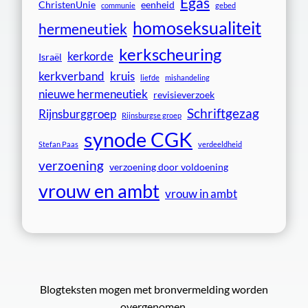
Egas
ChristenUnie
eenheid
communie
gebed
homoseksualiteit
hermeneutiek
kerkscheuring
kerkorde
Israël
kerkverband
kruis
liefde
mishandeling
nieuwe hermeneutiek
revisieverzoek
Schriftgezag
Rijnsburggroep
Rijnsburgse groep
synode CGK
Stefan Paas
verdeeldheid
verzoening
verzoening door voldoening
vrouw en ambt
vrouw in ambt
Blogteksten mogen met bronvermelding worden
overgenomen.