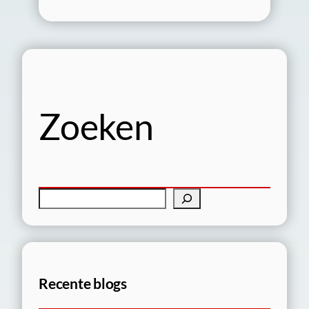
Zoeken
Z
o
e
k
e
Recente blogs
n