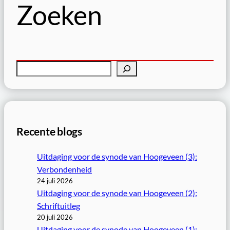
Zoeken
Z
o
e
k
e
Recente blogs
n
Uitdaging voor de synode van Hoogeveen (3):
Verbondenheid
24 juli 2026
Uitdaging voor de synode van Hoogeveen (2):
Schriftuitleg
20 juli 2026
Uitdaging voor de synode van Hoogeveen (1):