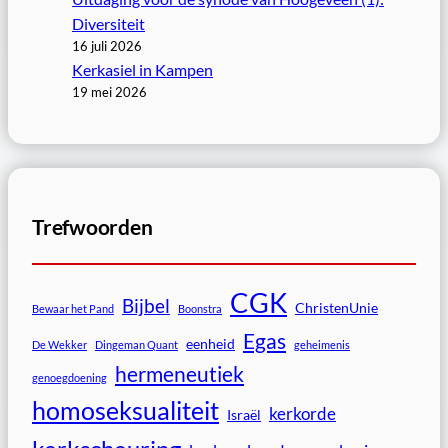
Diversiteit
16 juli 2026
Kerkasiel in Kampen
19 mei 2026
Trefwoorden
CGK
Bijbel
ChristenUnie
Bewaar het Pand
Boonstra
Egas
eenheid
De Wekker
Dingeman Quant
geheimenis
hermeneutiek
genoegdoening
homoseksualiteit
kerkorde
Israël