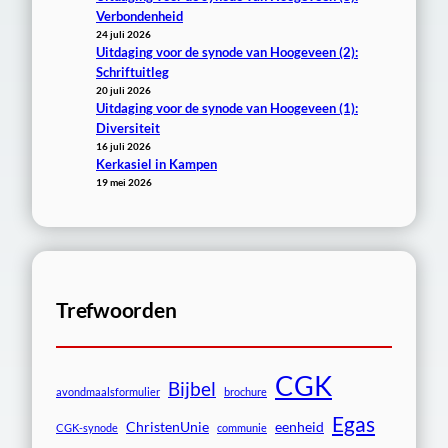
Verbondenheid
24 juli 2026
Uitdaging voor de synode van Hoogeveen (2):
Schriftuitleg
20 juli 2026
Uitdaging voor de synode van Hoogeveen (1):
Diversiteit
16 juli 2026
Kerkasiel in Kampen
19 mei 2026
Trefwoorden
CGK
Bijbel
avondmaalsformulier
brochure
Egas
ChristenUnie
eenheid
CGK-synode
communie