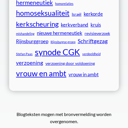
hermeneutiek
homorelaties
homoseksualiteit
kerkorde
Israël
kerkscheuring
kerkverband
kruis
nieuwe hermeneutiek
revisieverzoek
mishandeling
Schriftgezag
Rijnsburggroep
Rijnsburgse groep
synode CGK
Stefan Paas
verdeeldheid
verzoening
verzoening door voldoening
vrouw en ambt
vrouw in ambt
Blogteksten mogen met bronvermelding worden
overgenomen.