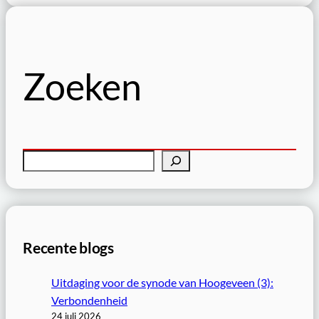
Zoeken
Z
o
e
k
e
Recente blogs
n
Uitdaging voor de synode van Hoogeveen (3):
Verbondenheid
24 juli 2026