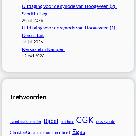
Uitdaging voor de synode van Hoogeveen (2):
Schriftuitleg
20 juli 2026
Uitdaging voor de synode van Hoogeveen (1):
Diversiteit
16 juli 2026
Kerkasiel in Kampen
19 mei 2026
Trefwoorden
CGK
Bijbel
avondmaalsformulier
brochure
CGK-synode
Egas
ChristenUnie
eenheid
communie