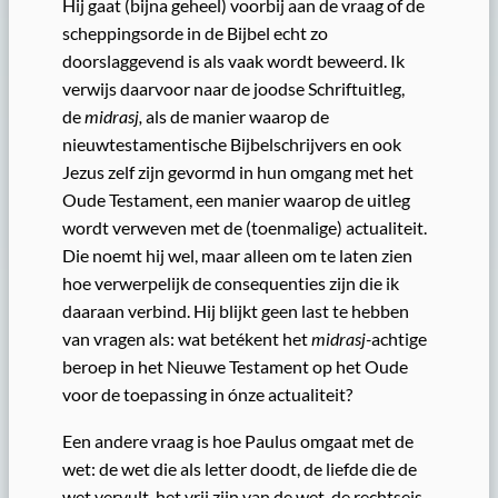
Hij gaat (bijna geheel) voorbij aan de vraag of de
scheppingsorde in de Bijbel echt zo
doorslaggevend is als vaak wordt beweerd. Ik
verwijs daarvoor naar de joodse Schriftuitleg,
de
midrasj,
als de manier waarop de
nieuwtestamentische Bijbelschrijvers en ook
Jezus zelf zijn gevormd in hun omgang met het
Oude Testament, een manier waarop de uitleg
wordt verweven met de (toenmalige) actualiteit.
Die noemt hij wel, maar alleen om te laten zien
hoe verwerpelijk de consequenties zijn die ik
daaraan verbind. Hij blijkt geen last te hebben
van vragen als: wat betékent het
midrasj-
achtige
beroep in het Nieuwe Testament op het Oude
voor de toepassing in ónze actualiteit?
Een andere vraag is hoe Paulus omgaat met de
wet: de wet die als letter doodt, de liefde die de
wet vervult, het vrij zijn van de wet, de rechtseis