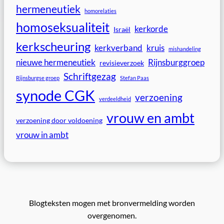
hermeneutiek
homorelaties
homoseksualiteit
kerkorde
Israël
kerkscheuring
kerkverband
kruis
mishandeling
nieuwe hermeneutiek
Rijnsburggroep
revisieverzoek
Schriftgezag
Rijnsburgse groep
Stefan Paas
synode CGK
verzoening
verdeeldheid
vrouw en ambt
verzoening door voldoening
vrouw in ambt
Blogteksten mogen met bronvermelding worden
overgenomen.