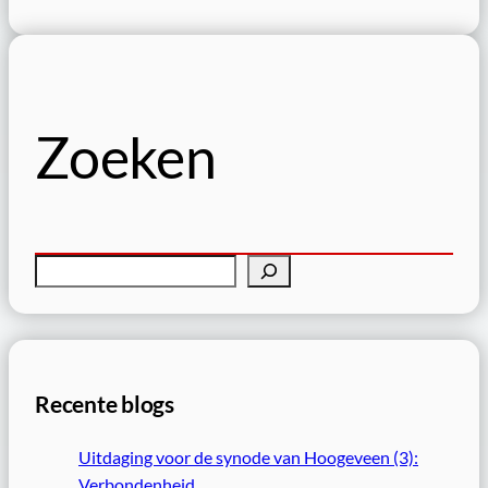
Zoeken
Z
o
e
k
e
Recente blogs
n
Uitdaging voor de synode van Hoogeveen (3):
Verbondenheid