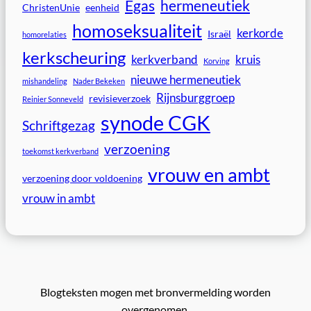
Egas
hermeneutiek
ChristenUnie
eenheid
homoseksualiteit
kerkorde
Israël
homorelaties
kerkscheuring
kerkverband
kruis
Korving
nieuwe hermeneutiek
mishandeling
Nader Bekeken
Rijnsburggroep
revisieverzoek
Reinier Sonneveld
synode CGK
Schriftgezag
verzoening
toekomst kerkverband
vrouw en ambt
verzoening door voldoening
vrouw in ambt
Blogteksten mogen met bronvermelding worden
overgenomen.