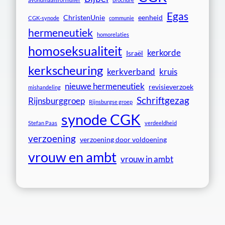
Egas
ChristenUnie
eenheid
CGK-synode
communie
hermeneutiek
homorelaties
homoseksualiteit
kerkorde
Israël
kerkscheuring
kerkverband
kruis
nieuwe hermeneutiek
revisieverzoek
mishandeling
Schriftgezag
Rijnsburggroep
Rijnsburgse groep
synode CGK
Stefan Paas
verdeeldheid
verzoening
verzoening door voldoening
vrouw en ambt
vrouw in ambt