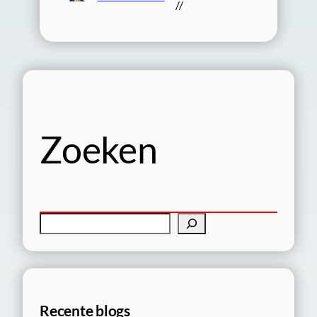
//
Zoeken
Z
o
e
k
e
Recente blogs
n