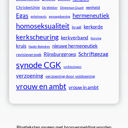
ChristenUnie
eenheid
De Wekker
Dingeman Quant
Egas
hermeneutiek
geheimenis
genoegdoening
homoseksualiteit
kerkorde
Israël
kerkscheuring
kerkverband
Korving
kruis
nieuwe hermeneutiek
Nader Bekeken
Schriftgezag
Rijnsburggroep
revisieverzoek
synode CGK
verkiezingen
verzoening
verzoening door voldoening
vrouw en ambt
vrouw in ambt
Blogteksten mogen met bronvermelding worden