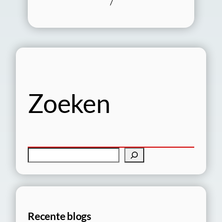
/
Zoeken
Z
o
e
k
e
Recente blogs
n