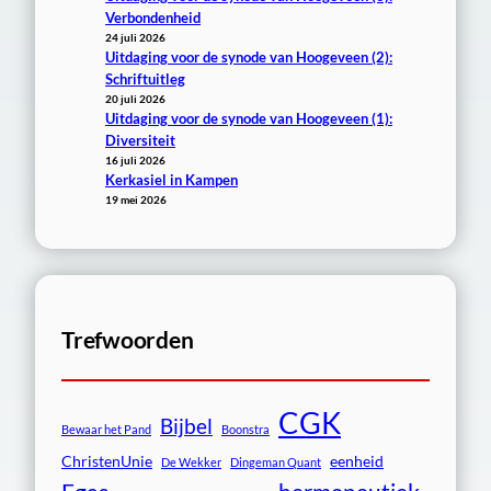
Verbondenheid
24 juli 2026
Uitdaging voor de synode van Hoogeveen (2):
Schriftuitleg
20 juli 2026
Uitdaging voor de synode van Hoogeveen (1):
Diversiteit
16 juli 2026
Kerkasiel in Kampen
19 mei 2026
Trefwoorden
CGK
Bijbel
Bewaar het Pand
Boonstra
ChristenUnie
eenheid
De Wekker
Dingeman Quant