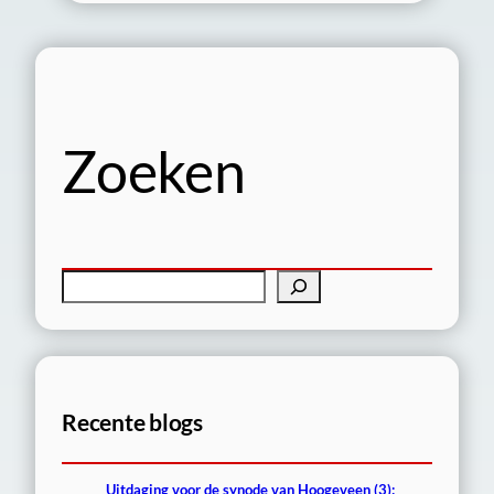
Zoeken
Z
o
e
k
e
Recente blogs
n
Uitdaging voor de synode van Hoogeveen (3):