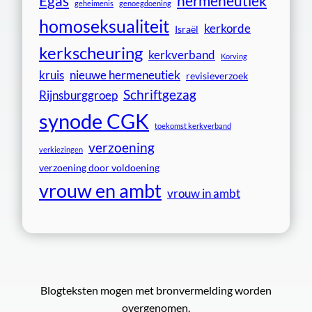
Egas
hermeneutiek
geheimenis
genoegdoening
homoseksualiteit
kerkorde
Israël
kerkscheuring
kerkverband
Korving
kruis
nieuwe hermeneutiek
revisieverzoek
Schriftgezag
Rijnsburggroep
synode CGK
toekomst kerkverband
verzoening
verkiezingen
verzoening door voldoening
vrouw en ambt
vrouw in ambt
Blogteksten mogen met bronvermelding worden
overgenomen.