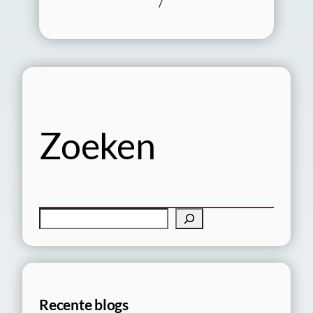
/
Zoeken
Z
o
e
k
e
Recente blogs
n