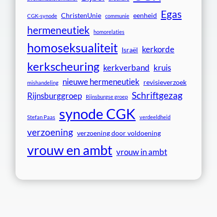
Egas
ChristenUnie
eenheid
CGK-synode
communie
hermeneutiek
homorelaties
homoseksualiteit
kerkorde
Israël
kerkscheuring
kerkverband
kruis
nieuwe hermeneutiek
revisieverzoek
mishandeling
Schriftgezag
Rijnsburggroep
Rijnsburgse groep
synode CGK
Stefan Paas
verdeeldheid
verzoening
verzoening door voldoening
vrouw en ambt
vrouw in ambt