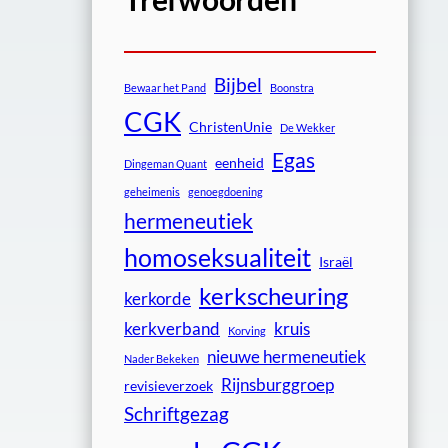
Bijbel
Bewaar het Pand
Boonstra
CGK
ChristenUnie
De Wekker
Egas
eenheid
Dingeman Quant
geheimenis
genoegdoening
hermeneutiek
homoseksualiteit
Israël
kerkscheuring
kerkorde
kerkverband
kruis
Korving
nieuwe hermeneutiek
Nader Bekeken
Rijnsburggroep
revisieverzoek
Schriftgezag