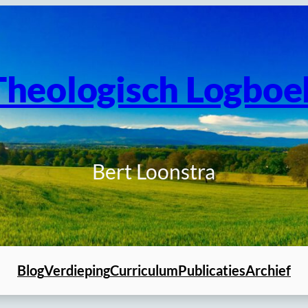
Theologisch Logboe
Bert Loonstra
Blog
Verdieping
Curriculum
Publicaties
Archief