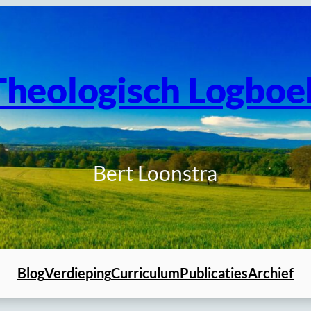
Theologisch Logboe
Bert Loonstra
Blog
Verdieping
Curriculum
Publicaties
Archief