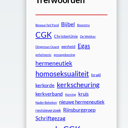
Bijbel
Bewaar het Pand
Boonstra
CGK
ChristenUnie
De Wekker
Egas
eenheid
Dingeman Quant
geheimenis
genoegdoening
hermeneutiek
homoseksualiteit
Israël
kerkscheuring
kerkorde
kerkverband
kruis
Korving
nieuwe hermeneutiek
Nader Bekeken
Rijnsburggroep
revisieverzoek
Schriftgezag