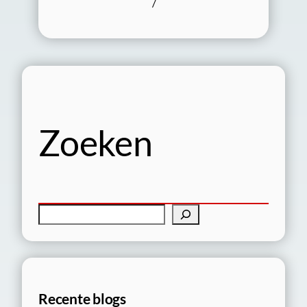
/
Zoeken
Z
o
e
k
e
Recente blogs
n