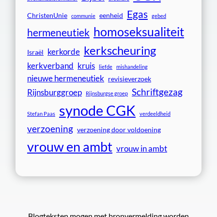
Egas
ChristenUnie
eenheid
communie
gebed
homoseksualiteit
hermeneutiek
kerkscheuring
kerkorde
Israël
kerkverband
kruis
liefde
mishandeling
nieuwe hermeneutiek
revisieverzoek
Schriftgezag
Rijnsburggroep
Rijnsburgse groep
synode CGK
Stefan Paas
verdeeldheid
verzoening
verzoening door voldoening
vrouw en ambt
vrouw in ambt
Blogteksten mogen met bronvermelding worden