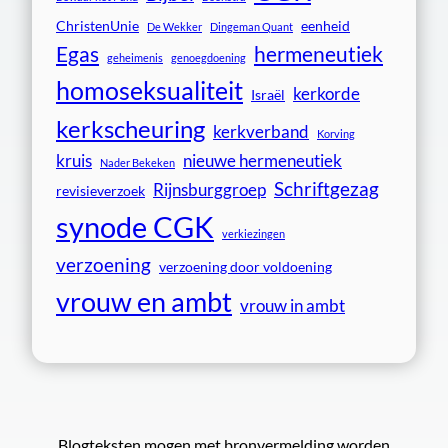
ChristenUnie
eenheid
De Wekker
Dingeman Quant
Egas
hermeneutiek
geheimenis
genoegdoening
homoseksualiteit
kerkorde
Israël
kerkscheuring
kerkverband
Korving
kruis
nieuwe hermeneutiek
Nader Bekeken
Schriftgezag
Rijnsburggroep
revisieverzoek
synode CGK
verkiezingen
verzoening
verzoening door voldoening
vrouw en ambt
vrouw in ambt
Blogteksten mogen met bronvermelding worden