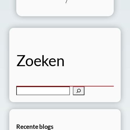
/
Zoeken
Z
o
e
k
e
Recente blogs
n