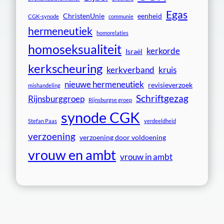
Egas
ChristenUnie
eenheid
CGK-synode
communie
hermeneutiek
homorelaties
homoseksualiteit
kerkorde
Israël
kerkscheuring
kerkverband
kruis
nieuwe hermeneutiek
revisieverzoek
mishandeling
Schriftgezag
Rijnsburggroep
Rijnsburgse groep
synode CGK
Stefan Paas
verdeeldheid
verzoening
verzoening door voldoening
vrouw en ambt
vrouw in ambt