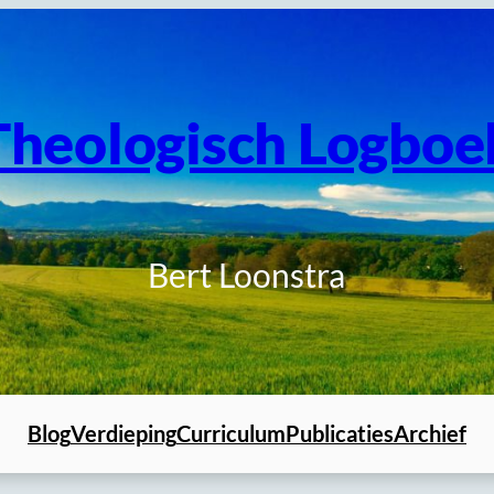
Theologisch Logboe
Bert Loonstra
Blog
Verdieping
Curriculum
Publicaties
Archief