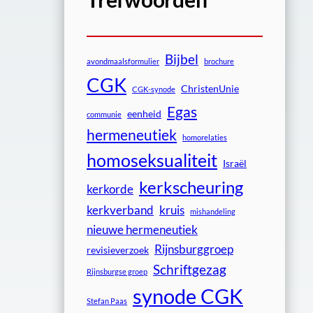
Bijbel
avondmaalsformulier
brochure
CGK
ChristenUnie
CGK-synode
Egas
eenheid
communie
hermeneutiek
homorelaties
homoseksualiteit
Israël
kerkscheuring
kerkorde
kerkverband
kruis
mishandeling
nieuwe hermeneutiek
Rijnsburggroep
revisieverzoek
Schriftgezag
Rijnsburgse groep
synode CGK
Stefan Paas