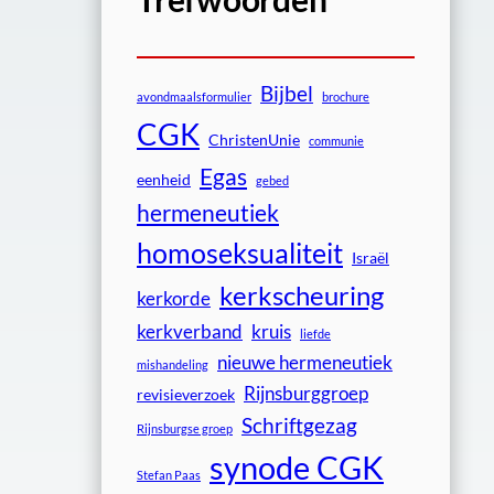
Bijbel
avondmaalsformulier
brochure
CGK
ChristenUnie
communie
Egas
eenheid
gebed
hermeneutiek
homoseksualiteit
Israël
kerkscheuring
kerkorde
kerkverband
kruis
liefde
nieuwe hermeneutiek
mishandeling
Rijnsburggroep
revisieverzoek
Schriftgezag
Rijnsburgse groep
synode CGK
Stefan Paas