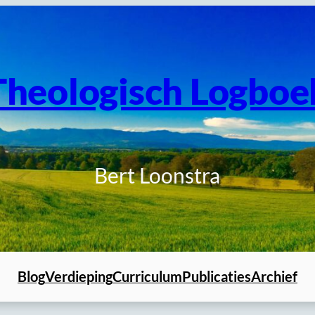
Theologisch Logboe
Bert Loonstra
Blog
Verdieping
Curriculum
Publicaties
Archief