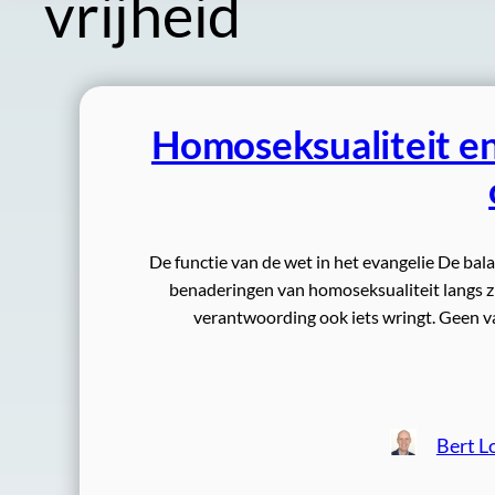
vrijheid
Homoseksualiteit en 
De functie van de wet in het evangelie De bal
benaderingen van homoseksualiteit langs zien
verantwoording ook iets wringt. Geen va
Bert L