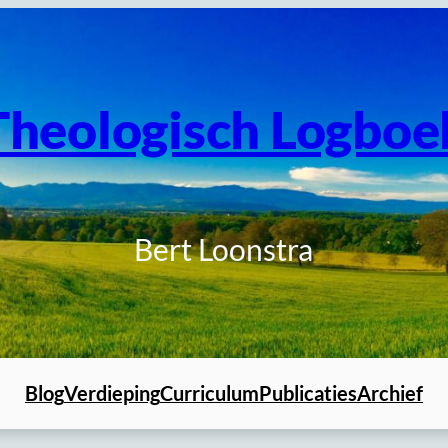
Theologisch Logboe
Bert Loonstra
Blog
Verdieping
Curriculum
Publicaties
Archief