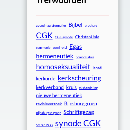
Bijbel
avondmaalsformulier
brochure
CGK
ChristenUnie
CGK-synode
Egas
eenheid
communie
hermeneutiek
homorelaties
homoseksualiteit
Israël
kerkscheuring
kerkorde
kerkverband
kruis
mishandeling
nieuwe hermeneutiek
Rijnsburggroep
revisieverzoek
Schriftgezag
Rijnsburgse groep
synode CGK
Stefan Paas