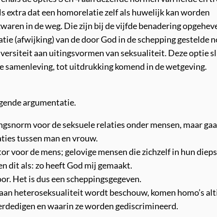
ls extra dat een homorelatie zelf als huwelijk kan worden
waren in de weg. Die zijn bij de vijfde benadering opgehev
atie (afwijking) van de door God in de schepping gestelde 
iversiteit aan uitingsvormen van seksualiteit. Deze optie sl
de samenleving, tot uitdrukking komend in de wetgeving.
lgende argumentatie.
ingsnorm voor de seksuele relaties onder mensen, maar gaa
aties tussen man en vrouw.
tor voor de mens; gelovige mensen die zichzelf in hun diep
 dit als: zo heeft God mij gemaakt.
or. Het is dus een scheppingsgegeven.
 aan heteroseksualiteit wordt beschouw, komen homo’s alti
verdedigen en waarin ze worden gediscrimineerd.