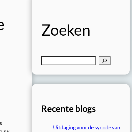
e
Zoeken
Z
o
e
k
e
n
Recente blogs
s
Uitdaging voor de synode van
trouw