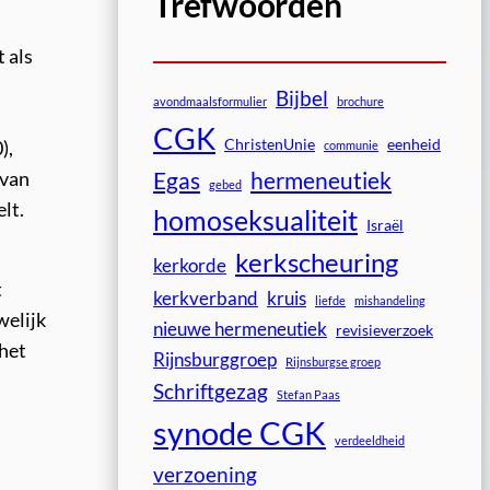
Trefwoorden
 als
Bijbel
avondmaalsformulier
brochure
CGK
ChristenUnie
eenheid
),
communie
Egas
hermeneutiek
 van
gebed
lt.
homoseksualiteit
Israël
kerkscheuring
kerkorde
t
kerkverband
kruis
liefde
mishandeling
welijk
nieuwe hermeneutiek
revisieverzoek
 het
Rijnsburggroep
Rijnsburgse groep
Schriftgezag
Stefan Paas
synode CGK
verdeeldheid
verzoening