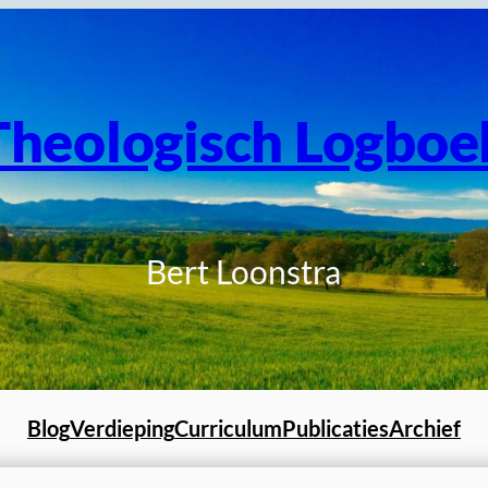
Theologisch Logboe
Bert Loonstra
Blog
Verdieping
Curriculum
Publicaties
Archief