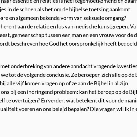
 haar essentie en relaties is heel tegemoetkomend en daa
es in de schoen als het om de bijbelse toetsing aankomt.
gbare en algemeen bekende vorm van seksuele omgang?
inherent aan de relatie en los van medische kunstgrepen. V
eweest, gemeenschap tussen een man en een vrouw voor de 
wordt beschreven hoe God het oorspronkelijk heeft bedoeld
 – met onderbreking van andere aandacht vragende kwesties
e tot de volgende conclusie. Ze beroepen zich alle op de 
 alle vijf komen vragen op of ze aan de Bijbel in al zijn
 ons bij een indringend probleem: kan het beroep op de Bij
elf te overtuigen? En verder: wat betekent dit voor de mani
aliteit voeren en ons beleid bepalen? Die vragen wil ik in 