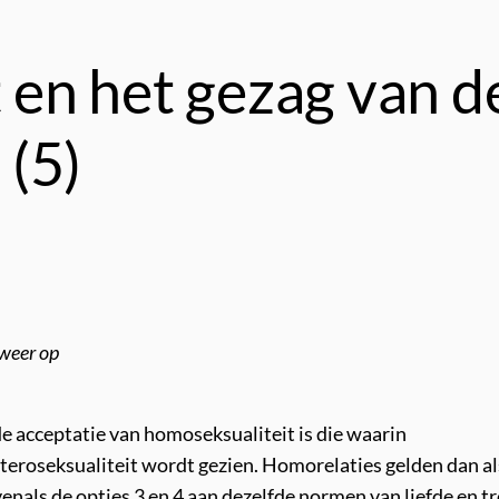
 en het gezag van d
 (5)
 weer op
e acceptatie van homoseksualiteit is die waarin
eteroseksualiteit wordt gezien. Homorelaties gelden dan al
venals de opties 3 en 4 aan dezelfde normen van liefde en 