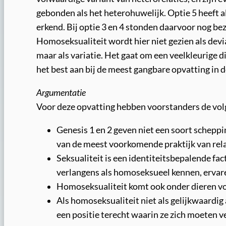
gebonden als het heterohuwelijk. Optie 5 heeft a
erkend. Bij optie 3 en 4 stonden daarvoor nog bez
Homoseksualiteit wordt hier niet gezien als devi
maar als variatie. Het gaat om een veelkleurige d
het best aan bij de meest gangbare opvatting in 
Argumentatie
Voor deze opvatting hebben voorstanders de vo
Genesis 1 en 2 geven niet een soort schepp
van de meest voorkomende praktijk van rel
Seksualiteit is een identiteitsbepalende fac
verlangens als homoseksueel kennen, ervaren
Homoseksualiteit komt ook onder dieren vo
Als homoseksualiteit niet als gelijkwaardig
een positie terecht waarin ze zich moeten 