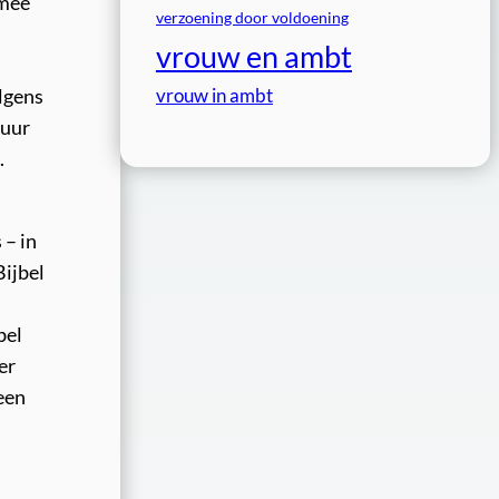
rmee
verzoening door voldoening
vrouw en ambt
vrouw in ambt
olgens
duur
.
 – in
Bijbel
bel
er
een