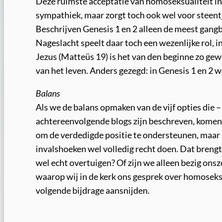
Deze ruimste acceptatie van homoseksualiteit in
sympathiek, maar zorgt toch ook wel voor steentj
Beschrijven Genesis 1 en 2 alleen de meest gan
Nageslacht speelt daar toch een wezenlijke rol, 
Jezus (Matteüs 19) is het van den beginne zo g
van het leven. Anders gezegd: in Genesis 1 en 2 
Balans
Als we de balans opmaken van de vijf opties die
achtereenvolgende blogs zijn beschreven, komen w
om de verdedigde positie te ondersteunen, maar bij
invalshoeken wel volledig recht doen. Dat brengt
wel echt overtuigen? Of zijn we alleen bezig onsz
waarop wij in de kerk ons gesprek over homoseksu
volgende bijdrage aansnijden.