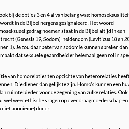
ok bij de opties 3 en 4 al van belang was: homoseksualiteit
 wordt in de Bijbel nergens gesignaleerd. Het woord
oseksueel gedrag noemen staat in de Bijbel altijd in een
recht (Genesis 19, Sodom), heidendom (Leviticus 18 en 20
nen 1). Je zou daar beter van sodomie kunnen spreken dan
maakt dat seksuele geaardheid er helemaal geen rol in spee
itie van homorelaties ten opzichte van heterorelaties heef
nnen. Die dienen dan gelijk te zijn. Homo’s kunnen een hu
al dan ruimte bieden voor de zegening van zulke relaties. Ook
pt wel weer ethische vragen op over draagmoederschap en
n niet anonieme) donor.