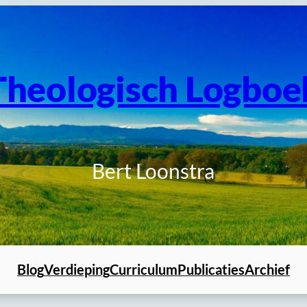
Theologisch Logboe
Bert Loonstra
Blog
Verdieping
Curriculum
Publicaties
Archief