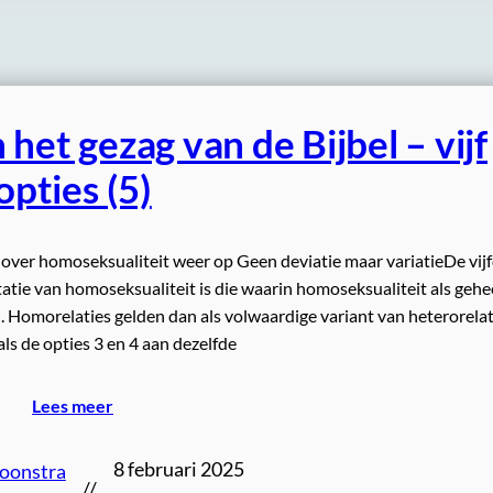
het gezag van de Bijbel – vijf
opties (5)
e over homoseksualiteit weer op Geen deviatie maar variatieDe vij
tie van homoseksualiteit is die waarin homoseksualiteit als gehe
. Homorelaties gelden dan als volwaardige variant van heterorelat
als de opties 3 en 4 aan dezelfde
Lees meer
8 februari 2025
Loonstra
//