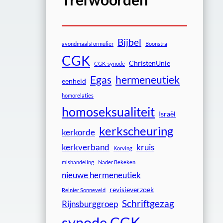
Bijbel
avondmaalsformulier
Boonstra
CGK
ChristenUnie
CGK-synode
Egas
hermeneutiek
eenheid
homorelaties
homoseksualiteit
Israël
kerkscheuring
kerkorde
kerkverband
kruis
Korving
mishandeling
Nader Bekeken
nieuwe hermeneutiek
revisieverzoek
Reinier Sonneveld
Schriftgezag
Rijnsburggroep
synode CGK