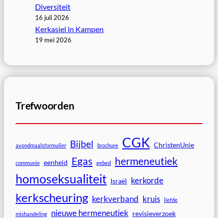
Diversiteit
16 juli 2026
Kerkasiel in Kampen
19 mei 2026
Trefwoorden
CGK
Bijbel
ChristenUnie
avondmaalsformulier
brochure
Egas
hermeneutiek
eenheid
communie
gebed
homoseksualiteit
kerkorde
Israël
kerkscheuring
kerkverband
kruis
liefde
nieuwe hermeneutiek
revisieverzoek
mishandeling