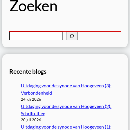
Zoeken
Z
o
e
k
e
Recente blogs
n
Uitdaging voor de synode van Hoogeveen (3):
Verbondenheid
24 juli 2026
Uitdaging voor de synode van Hoogeveen (2):
Schriftuitleg
20 juli 2026
Uitdaging voor de synode van Hoogeveen (1):