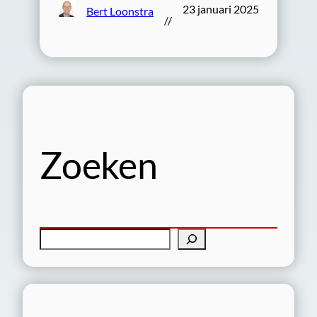
23 januari 2025
Bert Loonstra
//
Zoeken
Z
o
e
k
e