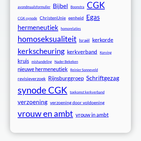
CGK
Bijbel
avondmaalsformulier
Boonstra
Egas
ChristenUnie
eenheid
CGK-synode
hermeneutiek
homorelaties
homoseksualiteit
kerkorde
Israël
kerkscheuring
kerkverband
Korving
kruis
mishandeling
Nader Bekeken
nieuwe hermeneutiek
Reinier Sonneveld
Schriftgezag
Rijnsburggroep
revisieverzoek
synode CGK
toekomst kerkverband
verzoening
verzoening door voldoening
vrouw en ambt
vrouw in ambt