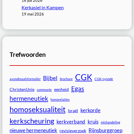
16 juli 2026
Kerkasiel in Kampen
19 mei 2026
Trefwoorden
CGK
Bijbel
avondmaalsformulier
brochure
CGK-synode
Egas
ChristenUnie
eenheid
communie
hermeneutiek
homorelaties
homoseksualiteit
kerkorde
Israël
kerkscheuring
kerkverband
kruis
mishandeling
nieuwe hermeneutiek
Rijnsburggroep
revisieverzoek