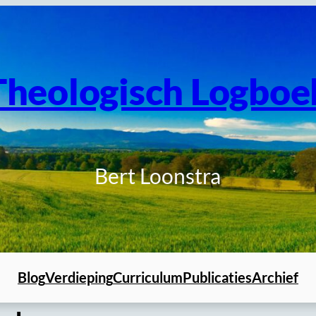
Theologisch Logboe
Bert Loonstra
Blog
Verdieping
Curriculum
Publicaties
Archief