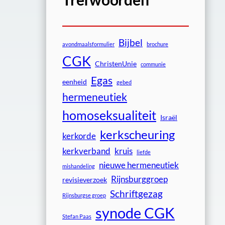
Bijbel
avondmaalsformulier
brochure
CGK
ChristenUnie
communie
Egas
eenheid
gebed
hermeneutiek
homoseksualiteit
Israël
kerkscheuring
kerkorde
kerkverband
kruis
liefde
nieuwe hermeneutiek
mishandeling
Rijnsburggroep
revisieverzoek
Schriftgezag
Rijnsburgse groep
synode CGK
Stefan Paas