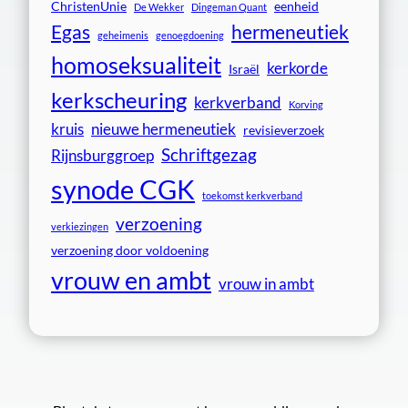
ChristenUnie
eenheid
De Wekker
Dingeman Quant
Egas
hermeneutiek
geheimenis
genoegdoening
homoseksualiteit
kerkorde
Israël
kerkscheuring
kerkverband
Korving
kruis
nieuwe hermeneutiek
revisieverzoek
Schriftgezag
Rijnsburggroep
synode CGK
toekomst kerkverband
verzoening
verkiezingen
verzoening door voldoening
vrouw en ambt
vrouw in ambt