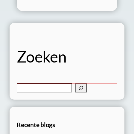
Zoeken
Z
o
e
k
e
Recente blogs
n