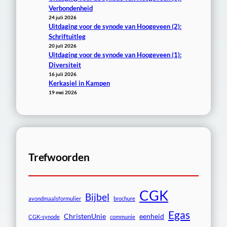
Verbondenheid
24 juli 2026
Uitdaging voor de synode van Hoogeveen (2):
Schriftuitleg
20 juli 2026
Uitdaging voor de synode van Hoogeveen (1):
Diversiteit
16 juli 2026
Kerkasiel in Kampen
19 mei 2026
Trefwoorden
CGK
Bijbel
avondmaalsformulier
brochure
Egas
ChristenUnie
eenheid
CGK-synode
communie