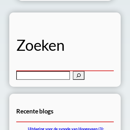
Zoeken
Z
o
e
k
e
Recente blogs
n
Uitdaging voor de synode van Hoogeveen (3):