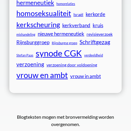
hermeneutiek
homorelaties
homoseksualiteit
kerkorde
Israël
kerkscheuring
kerkverband
kruis
nieuwe hermeneutiek
revisieverzoek
mishandeling
Schriftgezag
Rijnsburggroep
Rijnsburgse groep
synode CGK
Stefan Paas
verdeeldheid
verzoening
verzoening door voldoening
vrouw en ambt
vrouw in ambt
Blogteksten mogen met bronvermelding worden
overgenomen.