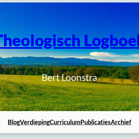
Theologisch Logboe
Bert Loonstra
Blog
Verdieping
Curriculum
Publicaties
Archief