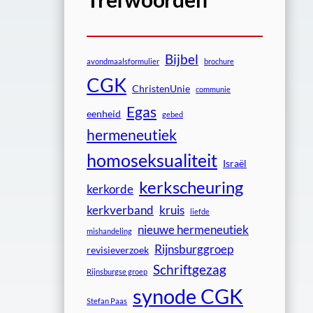
Bijbel
avondmaalsformulier
brochure
CGK
ChristenUnie
communie
Egas
eenheid
gebed
hermeneutiek
homoseksualiteit
Israël
kerkscheuring
kerkorde
kerkverband
kruis
liefde
nieuwe hermeneutiek
mishandeling
Rijnsburggroep
revisieverzoek
Schriftgezag
Rijnsburgse groep
synode CGK
Stefan Paas