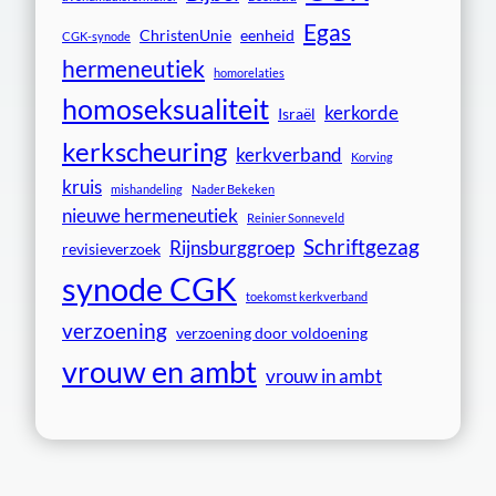
Egas
ChristenUnie
eenheid
CGK-synode
hermeneutiek
homorelaties
homoseksualiteit
kerkorde
Israël
kerkscheuring
kerkverband
Korving
kruis
mishandeling
Nader Bekeken
nieuwe hermeneutiek
Reinier Sonneveld
Schriftgezag
Rijnsburggroep
revisieverzoek
synode CGK
toekomst kerkverband
verzoening
verzoening door voldoening
vrouw en ambt
vrouw in ambt