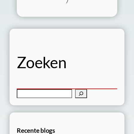
/
Zoeken
Z
o
e
k
e
Recente blogs
n