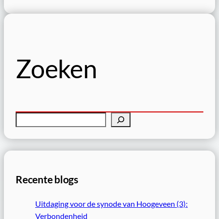
Zoeken
Z
o
e
k
e
Recente blogs
n
Uitdaging voor de synode van Hoogeveen (3):
Verbondenheid