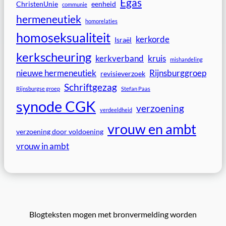
Egas
ChristenUnie
eenheid
communie
hermeneutiek
homorelaties
homoseksualiteit
kerkorde
Israël
kerkscheuring
kerkverband
kruis
mishandeling
nieuwe hermeneutiek
Rijnsburggroep
revisieverzoek
Schriftgezag
Rijnsburgse groep
Stefan Paas
synode CGK
verzoening
verdeeldheid
vrouw en ambt
verzoening door voldoening
vrouw in ambt
Blogteksten mogen met bronvermelding worden