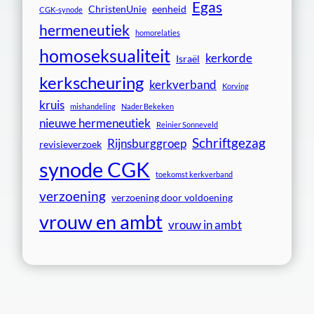
Egas
ChristenUnie
eenheid
CGK-synode
hermeneutiek
homorelaties
homoseksualiteit
kerkorde
Israël
kerkscheuring
kerkverband
Korving
kruis
mishandeling
Nader Bekeken
nieuwe hermeneutiek
Reinier Sonneveld
Schriftgezag
Rijnsburggroep
revisieverzoek
synode CGK
toekomst kerkverband
verzoening
verzoening door voldoening
vrouw en ambt
vrouw in ambt