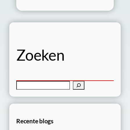
Zoeken
Z
o
e
k
e
Recente blogs
n