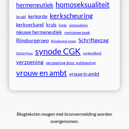
homoseksualiteit
hermeneutiek
kerkscheuring
kerkorde
Israël
kerkverband
kruis
liefde
mishandeling
nieuwe hermeneutiek
revisieverzoek
Schriftgezag
Rijnsburggroep
Rijnsburgse groep
synode CGK
Stefan Paas
verdeeldheid
verzoening
verzoening door voldoening
vrouw en ambt
vrouw in ambt
Blogteksten mogen met bronvermelding worden
overgenomen.