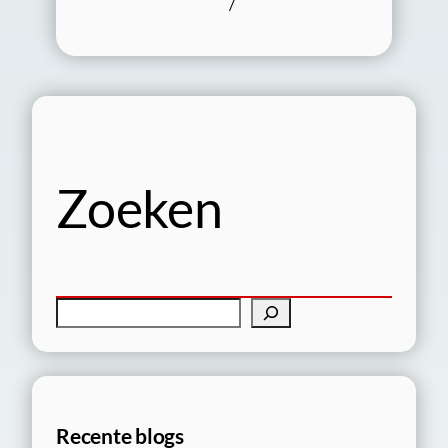
/
Zoeken
Z
o
e
k
e
Recente blogs
n