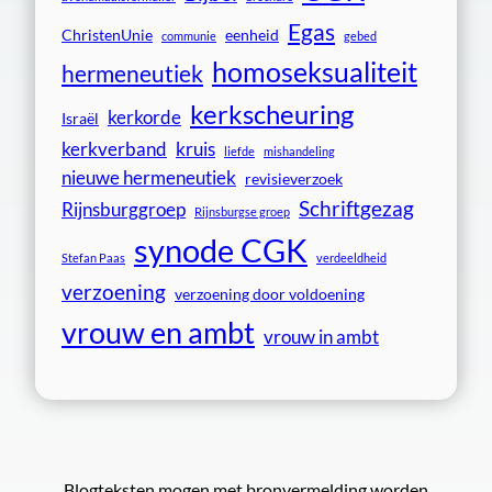
Egas
ChristenUnie
eenheid
communie
gebed
homoseksualiteit
hermeneutiek
kerkscheuring
kerkorde
Israël
kerkverband
kruis
liefde
mishandeling
nieuwe hermeneutiek
revisieverzoek
Schriftgezag
Rijnsburggroep
Rijnsburgse groep
synode CGK
Stefan Paas
verdeeldheid
verzoening
verzoening door voldoening
vrouw en ambt
vrouw in ambt
Blogteksten mogen met bronvermelding worden