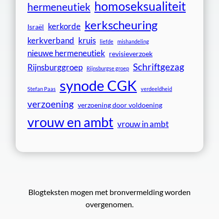
homoseksualiteit
hermeneutiek
kerkscheuring
kerkorde
Israël
kerkverband
kruis
liefde
mishandeling
nieuwe hermeneutiek
revisieverzoek
Schriftgezag
Rijnsburggroep
Rijnsburgse groep
synode CGK
Stefan Paas
verdeeldheid
verzoening
verzoening door voldoening
vrouw en ambt
vrouw in ambt
Blogteksten mogen met bronvermelding worden
overgenomen.