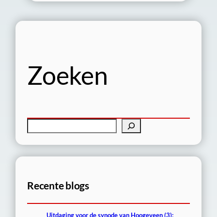
Zoeken
Z
o
e
k
e
Recente blogs
n
Uitdaging voor de synode van Hoogeveen (3):