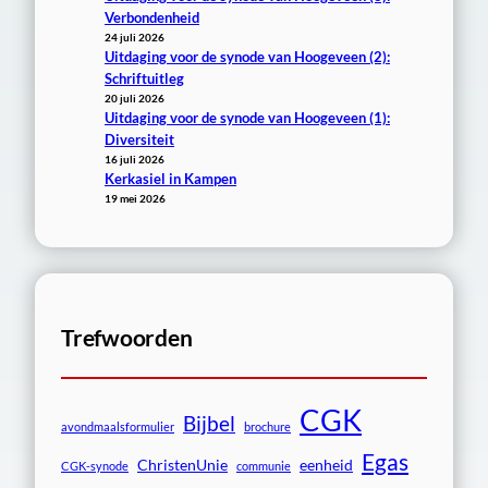
Verbondenheid
24 juli 2026
Uitdaging voor de synode van Hoogeveen (2):
Schriftuitleg
20 juli 2026
Uitdaging voor de synode van Hoogeveen (1):
Diversiteit
16 juli 2026
Kerkasiel in Kampen
19 mei 2026
Trefwoorden
CGK
Bijbel
avondmaalsformulier
brochure
Egas
ChristenUnie
eenheid
CGK-synode
communie