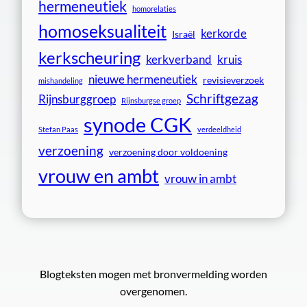
hermeneutiek
homorelaties
homoseksualiteit
kerkorde
Israël
kerkscheuring
kerkverband
kruis
nieuwe hermeneutiek
revisieverzoek
mishandeling
Schriftgezag
Rijnsburggroep
Rijnsburgse groep
synode CGK
Stefan Paas
verdeeldheid
verzoening
verzoening door voldoening
vrouw en ambt
vrouw in ambt
Blogteksten mogen met bronvermelding worden
overgenomen.