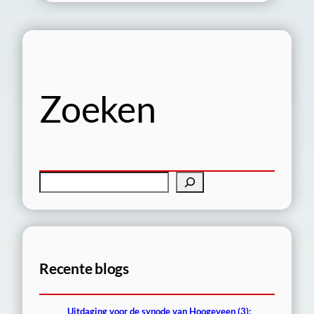
Zoeken
Z
o
e
k
e
Recente blogs
n
Uitdaging voor de synode van Hoogeveen (3):