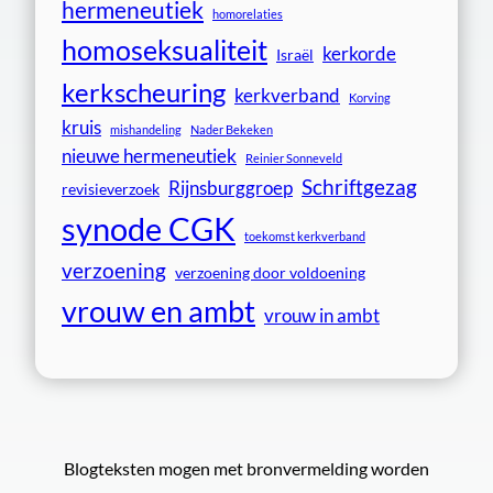
hermeneutiek
homorelaties
homoseksualiteit
kerkorde
Israël
kerkscheuring
kerkverband
Korving
kruis
mishandeling
Nader Bekeken
nieuwe hermeneutiek
Reinier Sonneveld
Schriftgezag
Rijnsburggroep
revisieverzoek
synode CGK
toekomst kerkverband
verzoening
verzoening door voldoening
vrouw en ambt
vrouw in ambt
Blogteksten mogen met bronvermelding worden