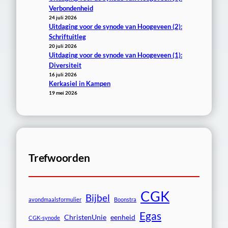
Verbondenheid
24 juli 2026
Uitdaging voor de synode van Hoogeveen (2):
Schriftuitleg
20 juli 2026
Uitdaging voor de synode van Hoogeveen (1):
Diversiteit
16 juli 2026
Kerkasiel in Kampen
19 mei 2026
Trefwoorden
CGK
Bijbel
avondmaalsformulier
Boonstra
Egas
ChristenUnie
eenheid
CGK-synode