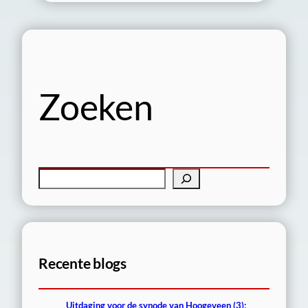
Zoeken
Z
o
e
k
e
Recente blogs
n
Uitdaging voor de synode van Hoogeveen (3):