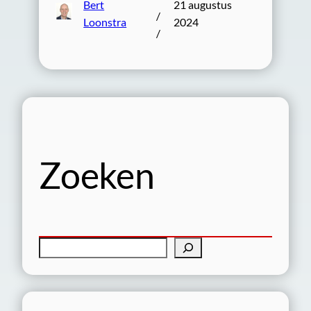
Bert
21 augustus
/
Loonstra
2024
/
Zoeken
Z
o
e
k