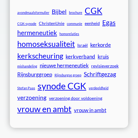
CGK
Bijbel
avondmaalsformulier
brochure
Egas
ChristenUnie
eenheid
CGK-synode
communie
hermeneutiek
homorelaties
homoseksualiteit
kerkorde
Israël
kerkscheuring
kerkverband
kruis
nieuwe hermeneutiek
revisieverzoek
mishandeling
Schriftgezag
Rijnsburggroep
Rijnsburgse groep
synode CGK
Stefan Paas
verdeeldheid
verzoening
verzoening door voldoening
vrouw en ambt
vrouw in ambt