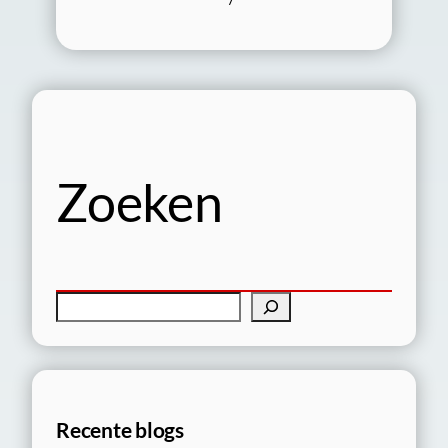
Zoeken
Z
o
e
k
e
Recente blogs
n