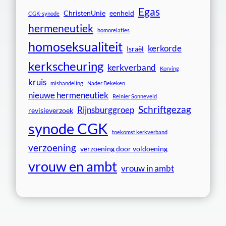
Egas
ChristenUnie
eenheid
CGK-synode
hermeneutiek
homorelaties
homoseksualiteit
kerkorde
Israël
kerkscheuring
kerkverband
Korving
kruis
mishandeling
Nader Bekeken
nieuwe hermeneutiek
Reinier Sonneveld
Schriftgezag
Rijnsburggroep
revisieverzoek
synode CGK
toekomst kerkverband
verzoening
verzoening door voldoening
vrouw en ambt
vrouw in ambt