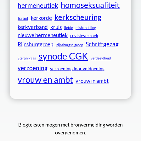
homoseksualiteit
hermeneutiek
kerkscheuring
kerkorde
Israël
kerkverband
kruis
liefde
mishandeling
nieuwe hermeneutiek
revisieverzoek
Schriftgezag
Rijnsburggroep
Rijnsburgse groep
synode CGK
Stefan Paas
verdeeldheid
verzoening
verzoening door voldoening
vrouw en ambt
vrouw in ambt
Blogteksten mogen met bronvermelding worden
overgenomen.